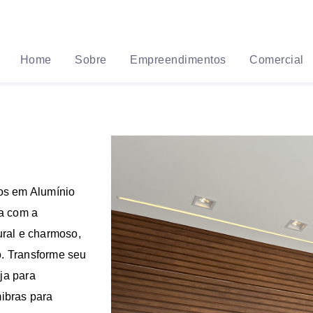
Home
Sobre
Empreendimentos
Comercial
dos em Alumínio
a com a
ural e charmoso,
o. Transforme seu
ja para
mibras para